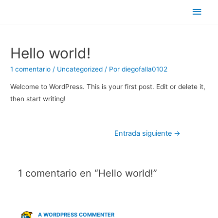
Men
princ
Hello world!
1 comentario
/
Uncategorized
/ Por
diegofalla0102
Welcome to WordPress. This is your first post. Edit or delete it,
then start writing!
Navegación
Entrada siguiente
→
de
entradas
1 comentario en “Hello world!”
A WORDPRESS COMMENTER